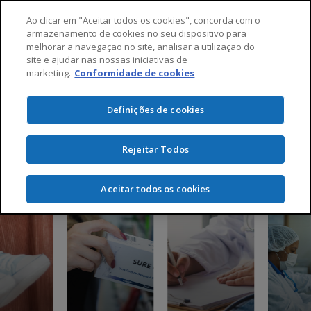
Menu
Skip
Ao clicar em "Aceitar todos os cookies", concorda com o
to
armazenamento de cookies no seu dispositivo para
melhorar a navegação no site, analisar a utilização do
main
Criamos soluções
site e ajudar nas nossas iniciativas de
sobre
content
marketing.
Conformidade de cookies
nós
para um futuro melhor.
Definições de cookies
Rejeitar Todos
Aceitar todos os cookies