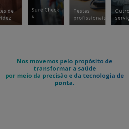
Sure Check
tes de
Testes
Outr
videz
profissionais
servi
®
Nos movemos pelo propósito de
transformar a saúde
por meio da precisão e da tecnologia de
ponta.