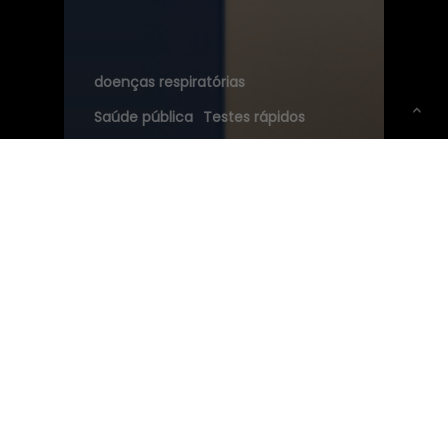
doenças respiratórias
Saúde pública
Testes rápidos
Temporada de VSR: O Que É o
Vírus Sincicial Respiratório e
Quando se Preocupar